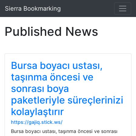
Sierra Bookmarking
Published News
Bursa boyacı ustası,
taşınma öncesi ve
sonrası boya
paketleriyle süreçlerinizi
kolaylaştırır
https://gajiq.stick.ws/
Bursa boyacı ustası, taşınma öncesi ve sonrası