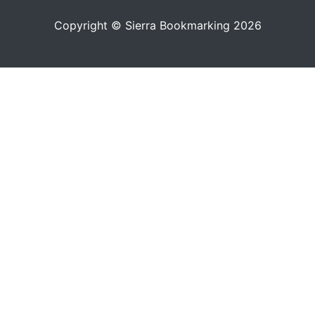
Copyright © Sierra Bookmarking 2026