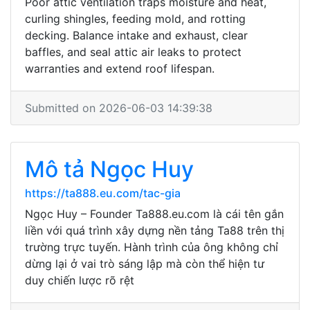
Poor attic ventilation traps moisture and heat,
curling shingles, feeding mold, and rotting
decking. Balance intake and exhaust, clear
baffles, and seal attic air leaks to protect
warranties and extend roof lifespan.
Submitted on 2026-06-03 14:39:38
Mô tả Ngọc Huy
https://ta888.eu.com/tac-gia
Ngọc Huy – Founder Ta888.eu.com là cái tên gắn
liền với quá trình xây dựng nền tảng Ta88 trên thị
trường trực tuyến. Hành trình của ông không chỉ
dừng lại ở vai trò sáng lập mà còn thể hiện tư
duy chiến lược rõ rệt