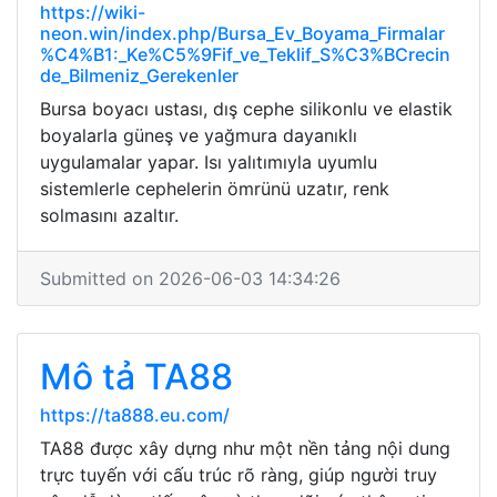
https://wiki-
neon.win/index.php/Bursa_Ev_Boyama_Firmalar
%C4%B1:_Ke%C5%9Fif_ve_Teklif_S%C3%BCrecin
de_Bilmeniz_Gerekenler
Bursa boyacı ustası, dış cephe silikonlu ve elastik
boyalarla güneş ve yağmura dayanıklı
uygulamalar yapar. Isı yalıtımıyla uyumlu
sistemlerle cephelerin ömrünü uzatır, renk
solmasını azaltır.
Submitted on 2026-06-03 14:34:26
Mô tả TA88
https://ta888.eu.com/
TA88 được xây dựng như một nền tảng nội dung
trực tuyến với cấu trúc rõ ràng, giúp người truy