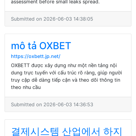
assessment before small leaks spread.
Submitted on 2026-06-03 14:38:05
mô tả OXBET
https://oxbett.jp.net/
OXBETT được xây dựng như một nền tảng nội
dung trực tuyến với cấu trúc rõ ràng, giúp người
truy cập dễ dàng tiếp cận và theo dõi thông tin
theo nhu cầu
Submitted on 2026-06-03 14:36:53
결제시스템 산업에서 하지