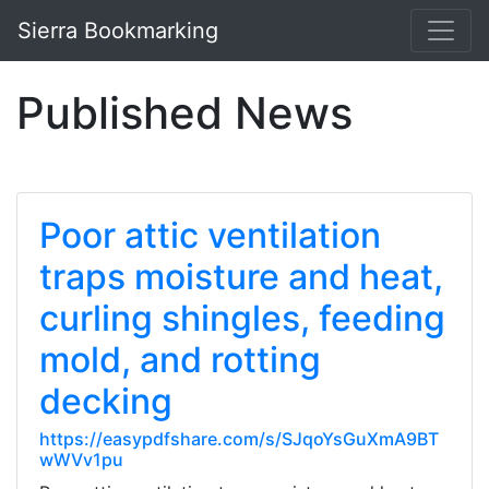
Sierra Bookmarking
Published News
Poor attic ventilation
traps moisture and heat,
curling shingles, feeding
mold, and rotting
decking
https://easypdfshare.com/s/SJqoYsGuXmA9BT
wWVv1pu