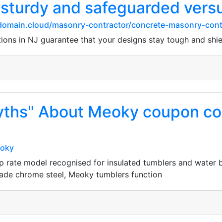
 sturdy and safeguarded versu
pdomain.cloud/masonry-contractor/concrete-masonry-cont
ions in NJ guarantee that your designs stay tough and shi
yths" About Meoky coupon co
eoky
p rate model recognised for insulated tumblers and water b
rade chrome steel, Meoky tumblers function