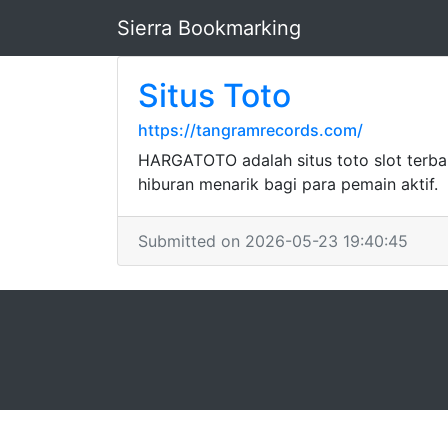
Sierra Bookmarking
Situs Toto
https://tangramrecords.com/
HARGATOTO adalah situs toto slot terbar
hiburan menarik bagi para pemain aktif.
Submitted on 2026-05-23 19:40:45