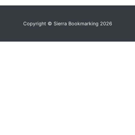
Copyright © Sierra Bookmarking 2026